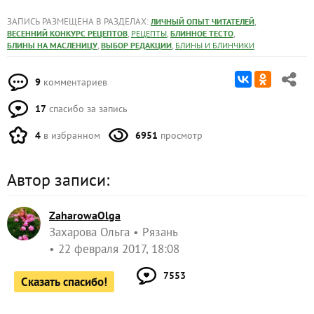
ЗАПИСЬ РАЗМЕЩЕНА В РАЗДЕЛАХ:
,
ЛИЧНЫЙ ОПЫТ ЧИТАТЕЛЕЙ
,
,
,
ВЕСЕННИЙ КОНКУРС РЕЦЕПТОВ
РЕЦЕПТЫ
БЛИННОЕ ТЕСТО
,
,
БЛИНЫ НА МАСЛЕНИЦУ
ВЫБОР РЕДАКЦИИ
БЛИНЫ И БЛИНЧИКИ
9
комментариев
17
спасибо за запись
4
в избранном
6951
просмотр
Автор записи:
ZaharowaOlga
Захарова Ольга
Рязань
22 февраля 2017, 18:08
7553
Сказать спасибо!