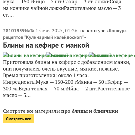
мука — 150 гЯйцо — 2 шт.Сахар — 3 ст. ложкиСода —
на кончике чайной ложкиРастительное масло — 3
ст....
15 мая 2025, 01:26
на конкурс «
28101959NaTa
Конкурс
»
рецептов "Кулинарный калейдоскоп"
Блины на кефире с манкой
Приготовила блины на кефире с добавлением манки,
они получились очень вкусные, мягкие, нежные.
Время приготовления: около 1 часа.
ИнгредиентыМука — 150-200 гМанка — 50 гКефир —
300 млВода теплая — 70 млЯйца — 2 шт.Растительное
масло — 3...
Смотрите все материалы
про блины и блинчики
:
Смотреть все