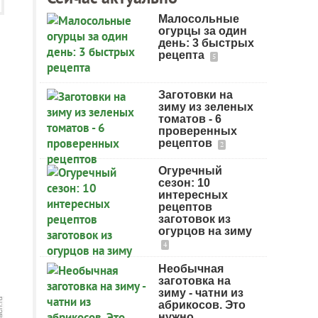
Малосольные
огурцы за один
день: 3 быстрых
рецепта
5
Заготовки на
зиму из зеленых
томатов - 6
проверенных
рецептов
2
Огуречный
сезон: 10
интересных
рецептов
заготовок из
огурцов на зиму
4
Необычная
заготовка на
зиму - чатни из
абрикосов. Это
нужно