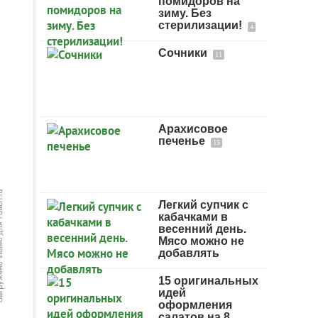
помидоров на
зиму. Без
стерилизации!
4
Сочники
11
Арахисовое
печенье
13
Легкий супчик с
кабачками в
весенний день.
Мясо можно не
добавлять
15 оригинальных
идей
оформления
салатов на 8