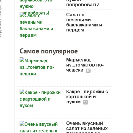
попробовать!
Салат с
печеными
баклажанами и
перцем
Самое популярное
Мармелад
из...томатов по-
чешски
35
Какре - пирожки с
картошкой и
луком
21
Очень вкусный
салат из зеленых