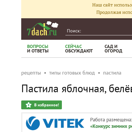
Наш сайт использ
Продолжая испо
ВОПРОСЫ
СЕЙЧАС
САД И
И ОТВЕТЫ
ОБСУЖДАЮТ
ОГОРОД
рецепты
типы готовых блюд
пастила
Пастила яблочная, белё
В избранное!
Работа размещена
«Конкурс зимних 