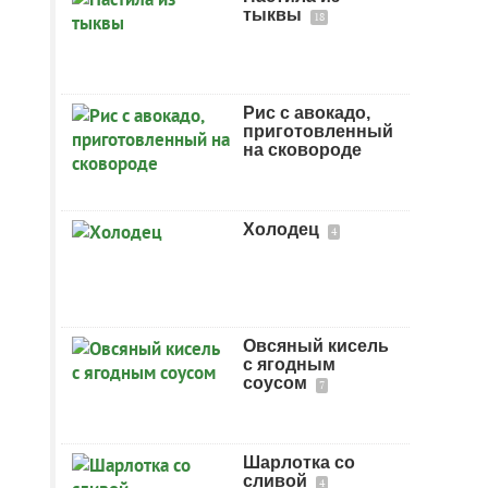
тыквы
18
Рис с авокадо,
приготовленный
на сковороде
Холодец
4
Овсяный кисель
с ягодным
соусом
7
Шарлотка со
сливой
4