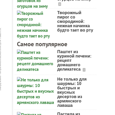
4
Творожный
пирог со
смородиной:
нежная начинка
будто тает во рту
Самое популярное
Паштет из
куриной печени:
рецепт
домашнего
деликатеса
1
Не только для
шаурмы: 10
быстрых и
вкусных
десертов из
армянского
лаваша
Пастила из