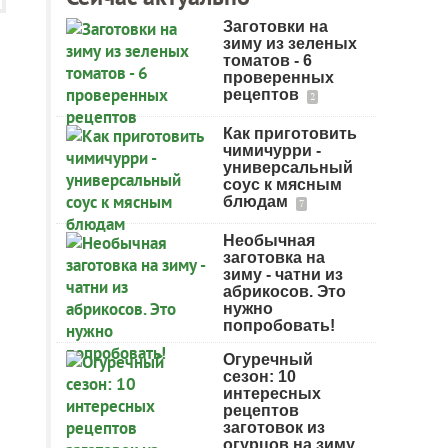
Заготовки на
зиму из зеленых
томатов - 6
проверенных
рецептов
2
Как приготовить
чимичурри -
универсальный
соус к мясным
блюдам
7
Необычная
заготовка на
зиму - чатни из
абрикосов. Это
нужно
попробовать!
Огуречный
сезон: 10
интересных
рецептов
заготовок из
огурцов на зиму