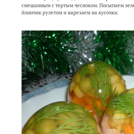
смешанным с тертым чесноком. Посыпаем зел
блинчик рулетом и нарезаем на кусочки.