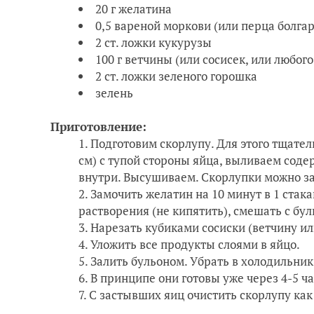
20 г желатина
0,5 вареной моркови (или перца болгар
2 ст. ложки кукурузы
100 г ветчины (или сосисек, или любого
2 ст. ложки зеленого горошка
зелень
Приготовление:
Подготовим скорлупу. Для этого тщател
см) с тупой стороны яйца, выливаем сод
внутри. Высушиваем. Скорлупки можно за
Замочить желатин на 10 минут в 1 стака
растворения (не кипятить), смешать с бу
Нарезать кубиками сосиски (ветчину ил
Уложить все продукты слоями в яйцо.
Залить бульоном. Убрать в холодильник
В принципе они готовы уже через 4-5 час
С застывших яиц очистить скорлупу как