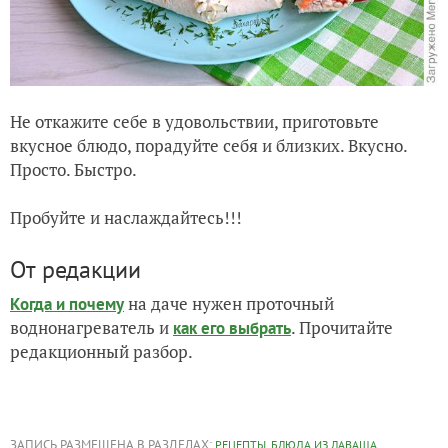
Не откажите себе в удовольствии, приготовьте
вкусное блюдо, порадуйте себя и близких. Вкусно.
Просто. Быстро.
Пробуйте и наслаждайтесь!!!
От редакции
на даче нужен проточный
Когда и почему
воднонагреватель и
. Прочитайте
как его выбрать
редакционный разбор.
ЗАПИСЬ РАЗМЕЩЕНА В РАЗДЕЛАХ:
,
,
РЕЦЕПТЫ
БЛЮДА ИЗ ЛАВАША
,
,
,
КОНКУРС БЛЮД В ЛАВАШЕ
ЛИЧНЫЙ ОПЫТ ЧИТАТЕЛЕЙ
ЗАКУСКИ ИЗ ЛАВАША
,
БЛЮДА ИЗ РЫБЫ
ВЫБОР РЕДАКЦИИ