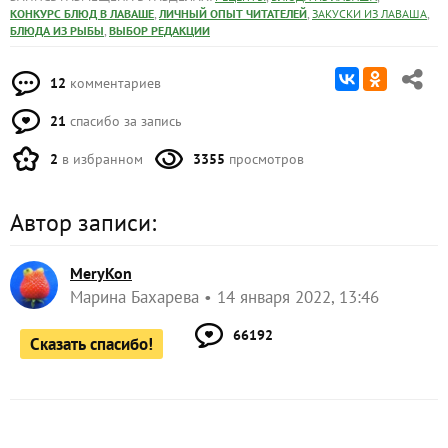
12
комментариев
21
спасибо за запись
2
в избранном
3355
просмотров
Автор записи:
MeryKon
Марина Бахарева
14 января 2022, 13:46
66192
Сказать спасибо!
Добавили запись в избранное
и еще
Мовля Наталья
1 человек