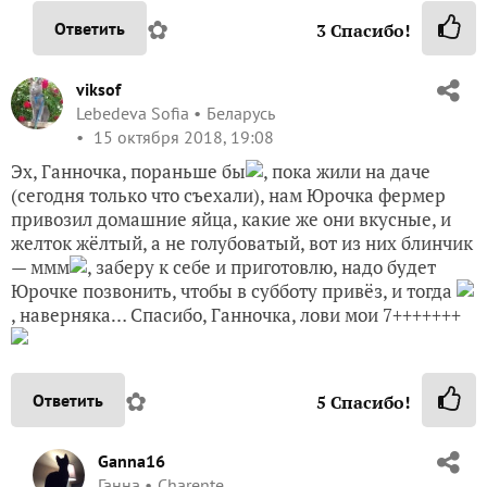
✿
Ответить
3
Спасибо!
viksof
Lebedeva Sofia
Беларусь
15 октября 2018, 19:08
Эх, Ганночка, пораньше бы
, пока жили на даче
(сегодня только что съехали), нам Юрочка фермер
привозил домашние яйца, какие же они вкусные, и
желток жёлтый, а не голубоватый, вот из них блинчик
— ммм
, заберу к себе и приготовлю, надо будет
Юрочке позвонить, чтобы в субботу привёз, и тогда
, наверняка… Спасибо, Ганночка, лови мои 7+++++++
✿
Ответить
5
Спасибо!
Ganna16
Ганна
Charente