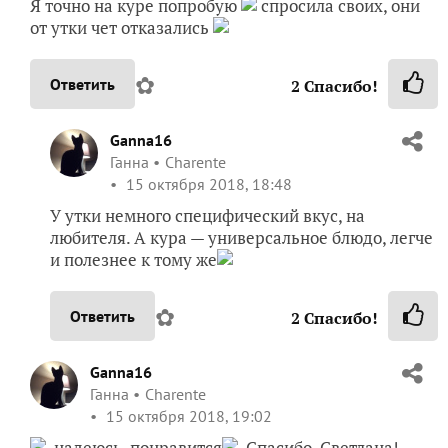
Я точно на куре попробую
спросила своих, они
от утки чет отказались
✿
Ответить
2
Спасибо!
Ganna16
Ганна
Charente
15 октября 2018, 18:48
У утки немного специфический вкус, на
любителя. А кура — универсальное блюдо, легче
и полезнее к тому же
✿
Ответить
2
Спасибо!
Ganna16
Ганна
Charente
15 октября 2018, 19:02
, надеюсь, понравится
. Спасибо, Светлана!