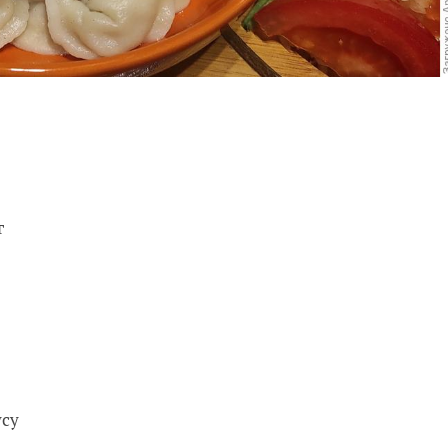
г
усу