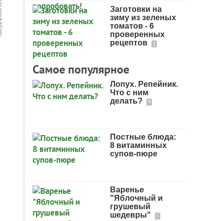
Заготовки на
зиму из зеленых
томатов - 6
проверенных
рецептов
2
Самое популярное
Лопух. Репейник.
Что с ним
делать?
9
Постные блюда:
8 витаминных
супов-пюре
Варенье
"Яблочный и
грушевый
шедевры"
5