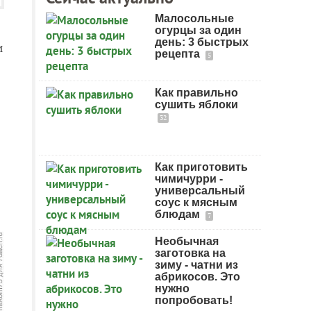
Малосольные
огурцы за один
день: 3 быстрых
и
рецепта
5
Как правильно
сушить яблоки
32
Как приготовить
чимичурри -
универсальный
соус к мясным
блюдам
7
Необычная
заготовка на
зиму - чатни из
абрикосов. Это
нужно
попробовать!