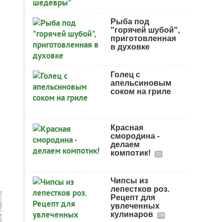
Рыба под
"горячей шубой",
приготовленная
в духовке
Голец с
апельсиновым
соком на гриле
Красная
смородина -
делаем
компотик!
11
Чипсы из
лепестков роз.
Рецепт для
увлеченных
кулинаров
79