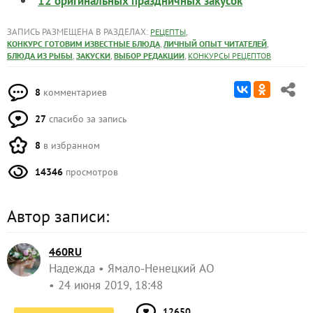
12 оригинальных праздничных закусок
ЗАПИСЬ РАЗМЕЩЕНА В РАЗДЕЛАХ:
,
РЕЦЕПТЫ
,
,
КОНКУРС ГОТОВИМ ИЗВЕСТНЫЕ БЛЮДА
ЛИЧНЫЙ ОПЫТ ЧИТАТЕЛЕЙ
,
,
,
БЛЮДА ИЗ РЫБЫ
ЗАКУСКИ
ВЫБОР РЕДАКЦИИ
КОНКУРСЫ РЕЦЕПТОВ
8
комментариев
27
спасибо за запись
8
в избранном
14346
просмотров
Автор записи:
460RU
Надежда
Ямало-Ненецкий АО
24 июня 2019, 18:48
12650