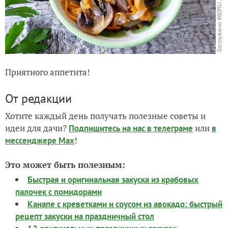
Приятного аппетита!
От редакции
Хотите каждый день получать полезные советы и
идеи для дачи?
или
Подпишитесь на нас
в телеграме
в
!
мессенджере Max
Это может быть полезным:
Быстрая и оригинальная закуска из крабовых
палочек с помидорами
Канапе с креветками и соусом из авокадо: быстрый
рецепт закуски на праздничный стол