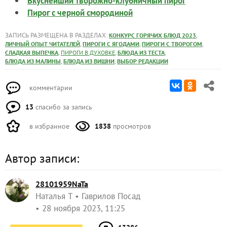
Вкуснейший творожно-клубничный пирог
Пирог с черной смородиной
ЗАПИСЬ РАЗМЕЩЕНА В РАЗДЕЛАХ:
,
КОНКУРС ГОРЯЧИХ БЛЮД 2023
,
,
,
ЛИЧНЫЙ ОПЫТ ЧИТАТЕЛЕЙ
ПИРОГИ С ЯГОДАМИ
ПИРОГИ С ТВОРОГОМ
,
,
,
СЛАДКАЯ ВЫПЕЧКА
ПИРОГИ В ДУХОВКЕ
БЛЮДА ИЗ ТЕСТА
,
,
БЛЮДА ИЗ МАЛИНЫ
БЛЮДА ИЗ ВИШНИ
ВЫБОР РЕДАКЦИИ
комментарии
13
спасибо за запись
в избранное
1838
просмотров
Автор записи:
28101959NaTa
Наталья Т
Гаврилов Посад
28 ноября 2023, 11:25