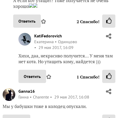
А если кот утащит? Тоже получается не очень
хорошо
✿
Ответить
2
Спасибо!
KatiFedorovich
Екатерина
Одинцово
29 мая 2017, 16:09
Хихи, даа, некрасиво получится… У меня там
нет кота. Но утащить кому, найдется )))
✿
Ответить
1
Спасибо!
Ganna16
Ганна
Charente
29 мая 2017, 16:08
Мы у бабушки тоже в колодец опускали.