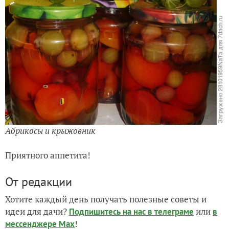
Абрикосы и крыжовник
Приятного аппетита!
От редакции
Хотите каждый день получать полезные советы и
идеи для дачи?
или
Подпишитесь на нас
в телеграме
в
!
мессенджере Max