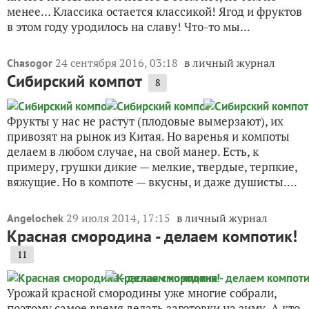
менее… Классика остается классикой! Ягод и фруктов
в этом году уродилось на славу! Что-то мы...
24 сентября 2016, 03:18
в личный журнал
Chasogor
Сибирский компот
8
Фрукты у нас не растут (плодовые вымерзают), их
привозят на рынок из Китая. Но варенья и компоты
делаем в любом случае, на свой манер. Есть, к
примеру, грушки дикие — мелкие, твердые, терпкие,
вяжущие. Но в компоте — вкусны, и даже душисты....
29 июля 2014, 17:15
в личный журнал
Angelochek
Красная смородина - делаем компотик!
11
Урожай красной смородины уже многие собрали,
поэтому самое время делать заготовки на зиму. А кто