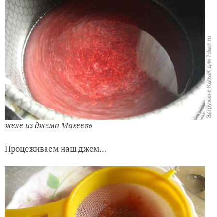
желе из джема Махеевъ
Процеживаем на
ш джем...