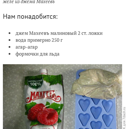
желе из джема Махеевъ
Нам понадобится:
джем Махеевъ малиновый 2 ст. ложки
вода примерно 250 г
агар-агар
формочки для льда