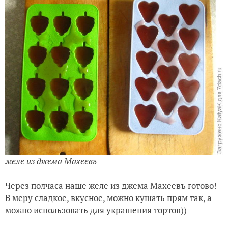
желе из джема Махеевъ
Через полчаса на
ше желе из джема Махеевъ готово!
В меру сладкое, вкусное, можно ку
шать прям так, а
можно использовать для укра
шения тортов))