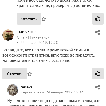
(они в неё ещё чего-то добавляют) то он
хранится дольше, проверил- действительно.
✿
Ответить
user_93017
Алла
Нижнекамск
22 января 2019, 12:28
Вот видите, все против. Кроме всякой химии и
возможности отравиться, вкус тоже не порадует…
майонеза мы и так едим достаточно.
✿
Ответить
yasevs
Сергей Ясев
24 января 2019, 15:34
Ну… можно ещё тогда подсолнечным маслом, или
другим пищевыми маслами, не автолом конечно