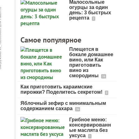
Малосольные
огурцы за один
день: 3 быстрых
рецепта
5
Самое популярное
Плещется в
бокале домашнее
вино, или Как
приготовить
вино из
смородины
16
Как приготовить караимские
пирожки? Поделитесь секретом!
8
Яблочный зефир с минимальным
содержанием сахара
26
Грибное меню:
консервированн
ые маслята без
уксуса
1