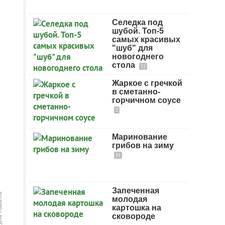
Селедка под
шубой. Топ-5
самых красивых
"шуб" для
новогоднего
стола
11
Жаркое с гречкой
в сметанно-
горчичном соусе
2
Маринование
грибов на зиму
51
Запеченная
молодая
картошка на
сковороде