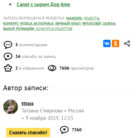
Салат с сыром Дор блю
ЗАПИСЬ РАЗМЕЩЕНА В РАЗДЕЛАХ:
,
,
МАХЕЕВЪ
РЕЦЕПТЫ
,
,
,
КОНКУРС ЧУДЕСА ЗА ПОЛЧАСА
ЛИЧНЫЙ ОПЫТ ЧИТАТЕЛЕЙ
САЛАТЫ
,
ВЫБОР РЕДАКЦИИ
КОНКУРСЫ РЕЦЕПТОВ
5
комментариев
34
спасибо за запись
2
в избранном
7606
просмотров
Автор записи:
tttsss
Татьяна Смирнова
Россия
9 ноября 2019, 12:15
7360
Сказать спасибо!