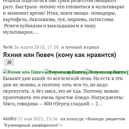
кинза) —...
9 августа 2014, 18:39
в личный журнал
Evgenia62RUS
Овощное рагу в мультиварке
5
Решила поделиться быстрым рецептом овощного
рагу. Быстрым- потому что готовиться в мультиварке
и экономит время! Итак, моем овощи- помидоры,
картофель, баклажаны, лук, морковь, патиссоны.
Режем кубиками и выкладываем в чашу
мультиварки....
26 марта 2018, 17:50
в личный журнал
Yorik
Яхния или Гювеч (кому как нравится)
28