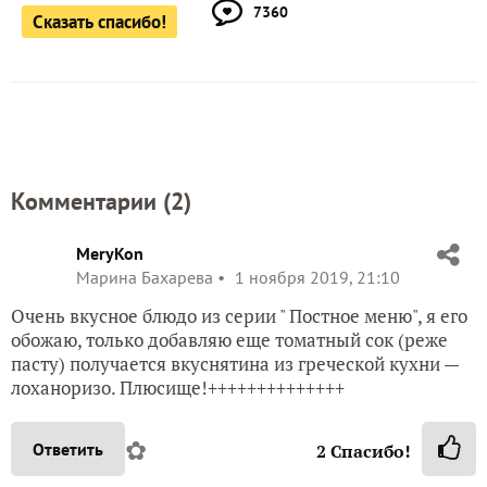
в избранное
2047
просмотров
Автор записи:
tttsss
Татьяна Смирнова
Россия
30 октября 2019, 20:53
7360
Сказать спасибо!
Комментарии (
2
)
MeryKon