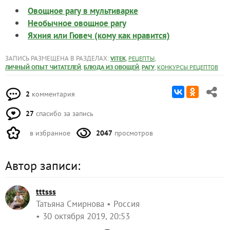
От редакции
на даче нужен проточный
Когда и почему
воднонагреватель и
. Прочитайте
как его выбрать
редакционный разбор.
Это может быть полезным:
Овощное рагу в мультиварке
Необычное овощное рагу
Яхния или Гювеч (кому как нравится)
ЗАПИСЬ РАЗМЕЩЕНА В РАЗДЕЛАХ:
,
,
VITEK
РЕЦЕПТЫ
,
,
,
ЛИЧНЫЙ ОПЫТ ЧИТАТЕЛЕЙ
БЛЮДА ИЗ ОВОЩЕЙ
РАГУ
КОНКУРСЫ РЕЦЕПТОВ
2
комментария
27
спасибо за запись