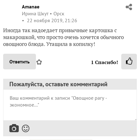
Марина Бахарева
1 ноября 2019, 21:10
Очень вкусное блюдо из серии " Постное меню", я его
обожаю, только добавляю еще томатный сок (реже
пасту) получается вкуснятина из греческой кухни —
лоханоризо. Плюсище!++++++++++++++
✿
Ответить
2
Спасибо!
Amanae
Ирина Шкут
Орск
22 ноября 2019, 21:26
Иногда так надоедает привычные картошка с
макарошкой, что просто очень хочется обычного
овощного блюда. Утащила в копилку!
✿
Ответить
1
Спасибо!