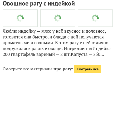
Бывают дни какой-то вселенской лени. Но есть в эти
дни не лениво, и поэтому хоть чем то, но надо
перекусить. А без мяса, это не еда. Поэтому можно
приготовить это очень простое блюдо. Ингредиенты:
Мясо, говядина — 800 гПерец сладкий — 2...
25 мая 2025, 23:56
на конкурс «
460RU
Конкурс рецептов
»
"Кулинарный калейдоскоп"
Овощное рагу с индейкой
Люблю индейку — мясо у неё вкусное и полезное,
готовится она быстро, и блюда с ней получаются
ароматными и сочными. В этом рагу с ней отлично
подружились разные овощи. ИнгредиентыИндейка —
200 гКартофель вареный — 2 шт.Капуста — 250...