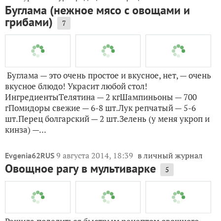
Хочу рассказать об очень простом, но невероятно
вкусном блюде. Готовить его можно и дома, и на
даче. ИнгредиентыКабачки — 2-3
небольшихМорковь — 1 шт. (крупная)Лук репчатый —
половинка средней луковицыЧеснок — 3
зубчикаАджика или специи по...
8 декабря 2014, 18:58
на
TatyanaFatullaevaBolshakova
конкурс «
»
Конкурс традиционных рецептов
Буглама (нежное мясо с овощами и
грибами)
7
Буглама — это очень простое и вкусное, нет, — очень
вкусное блюдо! Украсит любой стол!
ИнгредиентыТелятина — 2 кгШампиньоны — 700
гПомидоры свежие — 6-8 шт.Лук репчатый — 5-6
шт.Перец болгарский — 2 шт.Зелень (у меня укроп и