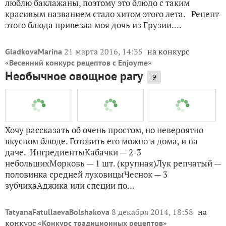
Аджапсандали, овощное рагу по-
грузински
7
Обожаю грузинскую кухню — одни только названия
чего стоят! — сациви, лобио, аджахури. А еще я очень
люблю баклажаны, поэтому это блюдо с таким
красивым названием стало хитом этого лета. Рецепт
этого блюда привезла моя дочь из Грузии....
21 марта 2016, 14:35
на конкурс
GladkovaMarina
«
»
Весенний конкурс рецептов с Enjoyme
Необычное овощное рагу
9