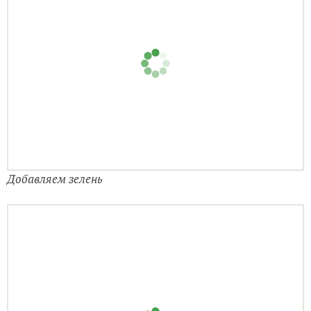
Всё тушим 35-40 минут. Добавляем ещё раз зелень,
лавровый лист и тушим ещё 5 минут. Рагу готово. Это
абсолютно самостоятельное блюдо. Диетическое и в
то же время сытное.