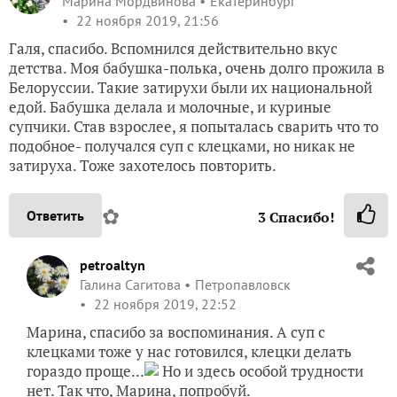
Марина Мордвинова
Екатеринбург
22 ноября 2019, 21:56
Галя, спасибо. Вспомнился действительно вкус
детства. Моя бабушка-полька, очень долго прожила в
Белоруссии. Такие затирухи были их национальной
едой. Бабушка делала и молочные, и куриные
супчики. Став взрослее, я попыталась сварить что то
подобное- получался суп с клецками, но никак не
затируха. Тоже захотелось повторить.
✿
Ответить
3
Спасибо!
petroaltyn
Галина Сагитова
Петропавловск
22 ноября 2019, 22:52
Марина, спасибо за воспоминания. А суп с
клецками тоже у нас готовился, клецки делать
гораздо проще...
Но и здесь особой трудности
нет. Так что, Марина, попробуй.