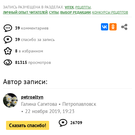
ЗАПИСЬ РАЗМЕЩЕНА В РАЗДЕЛАХ:
,
,
VITEK
РЕЦЕПТЫ
,
,
,
ЛИЧНЫЙ ОПЫТ ЧИТАТЕЛЕЙ
СУПЫ
ВЫБОР РЕДАКЦИИ
КОНКУРСЫ РЕЦЕПТОВ
39
комментариев
39
спасибо за запись
8
в избранном
81315
просмотров
Автор записи:
petroaltyn
Галина Сагитова
Петропавловск
22 ноября 2019, 19:23
26709
Сказать спасибо!