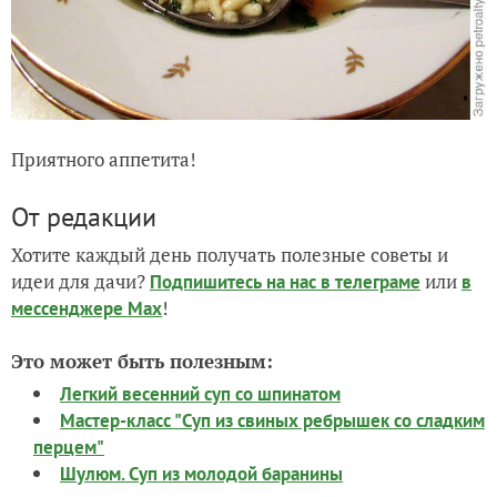
Приятного аппетита!
От редакции
Хотите каждый день получать полезные советы и
идеи для дачи?
или
Подпишитесь на нас
в телеграме
в
!
мессенджере Max
Это может быть полезным:
Легкий весенний суп со шпинатом
Мастер-класс "Суп из свиных ребрышек со сладким
перцем"
Шулюм. Суп из молодой баранины