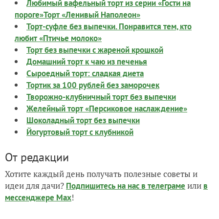
Любимый вафельный торт из серии «Гости на
пороге»
Торт «Ленивый Наполеон»
Торт-суфле без выпечки. Понравится тем, кто
любит «Птичье молоко»
Торт без выпечки с жареной крошкой
Домашний торт к чаю из печенья
Сыроедный торт: сладкая диета
Тортик за 100 рублей без заморочек
Творожно-клубничный торт без выпечки
Желейный торт «Персиковое наслаждение»
Шоколадный торт без выпечки
Йогуртовый торт с клубникой
От редакции
Хотите каждый день получать полезные советы и
идеи для дачи?
или
Подпишитесь на нас
в телеграме
в
!
мессенджере Max