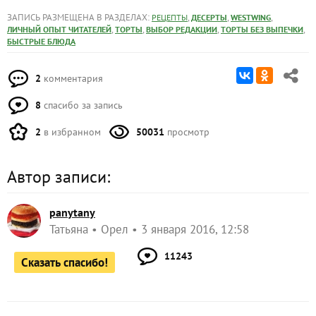
ЗАПИСЬ РАЗМЕЩЕНА В РАЗДЕЛАХ:
,
,
,
РЕЦЕПТЫ
ДЕСЕРТЫ
WESTWING
,
,
,
,
ЛИЧНЫЙ ОПЫТ ЧИТАТЕЛЕЙ
ТОРТЫ
ВЫБОР РЕДАКЦИИ
ТОРТЫ БЕЗ ВЫПЕЧКИ
БЫСТРЫЕ БЛЮДА
2
комментария
8
спасибо за запись
2
в избранном
50031
просмотр
Автор записи:
panytany
Татьяна
Орел
3 января 2016, 12:58
11243
Сказать спасибо!