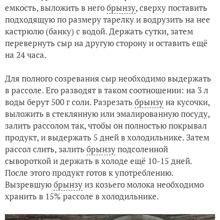
емкость, выложить в него
брынзу
, сверху поставить
подходящую по размеру тарелку и водрузить на нее
кастрюлю (банку) с водой. Держать сутки, затем
перевернуть сыр на другую сторону и оставить ещё
на 24 часа.
Для полного созревания сыр необходимо выдержать
в рассоле. Его разводят в таком соотношении: на 3 л
воды берут 500 г соли. Разрезать
брынзу
на кусочки,
выложить в стеклянную или эмалированную посуду,
залить рассолом так, чтобы он полностью покрывал
продукт, и выдержать 5 дней в холодильнике. Затем
рассол слить, залить
брынзу
подсоленной
сывороткой и держать в холоде ещё 10-15 дней.
После этого продукт готов к употреблению.
Вызревшую
брынзу
из козьего молока необходимо
хранить в 15% рассоле в холодильнике.