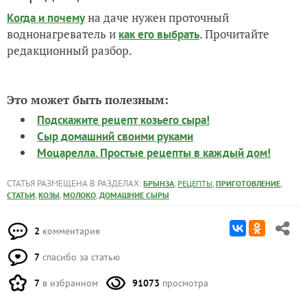
на даче нужен проточный
Когда и почему
воднонагреватель и
. Прочитайте
как его выбрать
редакционный разбор.
Это может быть полезным:
Подскажите рецепт козьего сыра!
Сыр домашний своими руками
Моцарелла. Простые рецепты в каждый дом!
СТАТЬЯ РАЗМЕЩЕНА В РАЗДЕЛАХ:
,
,
,
БРЫНЗА
РЕЦЕПТЫ
ПРИГОТОВЛЕНИЕ
,
,
,
СТАТЬИ
КОЗЫ
МОЛОКО
ДОМАШНИЕ СЫРЫ
2
комментария
7
спасибо за статью
7
в избранном
91073
просмотра