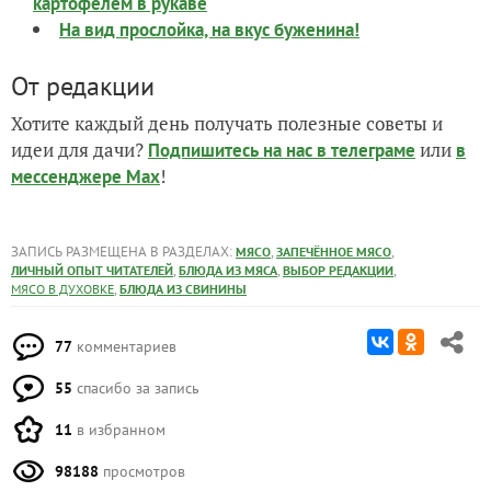
картофелем в рукаве
На вид прослойка, на вкус буженина!
От редакции
Хотите каждый день получать полезные советы и
идеи для дачи?
или
Подпишитесь на нас
в телеграме
в
!
мессенджере Max
ЗАПИСЬ РАЗМЕЩЕНА В РАЗДЕЛАХ:
,
,
МЯСО
ЗАПЕЧЁННОЕ МЯСО
,
,
,
ЛИЧНЫЙ ОПЫТ ЧИТАТЕЛЕЙ
БЛЮДА ИЗ МЯСА
ВЫБОР РЕДАКЦИИ
,
МЯСО В ДУХОВКЕ
БЛЮДА ИЗ СВИНИНЫ
77
комментариев
55
спасибо за запись
11
в избранном
98188
просмотров