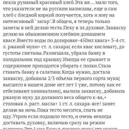
пекла румяный красивый хлеб.Эта же… мало того,
что указатели не на русском написаны, еще и сам
хлеб с бледной коркой получается, хоть и жму на
интенсивный " загар".В общем, я теперь только
замесы в ней делаю теста.Пеку в эл.духовке.Закваску
делаю на обыкновенном хлебном домашнем
квасе.Вместо воды по дозировке-450мл кваса+ 3-4 ст.
л. ржаной муки+ ст. л. сахара( если квас кисловат), до
густоты сметаны.Размешала, убрала банку в
холодильник под крышку.Иногда ее срывает и
содержимое приходится убирать с полки.Стала
ставить банку в салатник.Когда нужно, достала
закваску, добавила 2/3 объема первого сорта муки(
высшего в нашем доме нет лет 5 уже, потому как ее
отбеливают химикатами), вылила закваску, добавила
ржаную муку до должного веса общего к-ва,+
столовая л. раст. масла+ 1 ст. л. сахара-все! замес
делаю на ночь.Пока тесто месится, спать не
иду.Утром если подошло тесто, и очень некогда
доставать духовку, включаю сразу на режим
выпечки.Это 1 час.Если в духовке пеку( это нужно