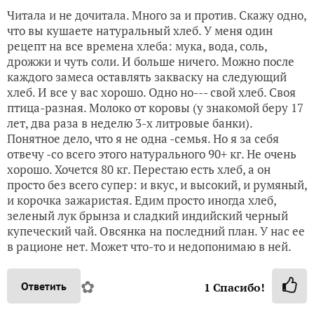
Читала и не дочитала. Много за и против. Скажу одно,
что вы кушаете натуральный хлеб. У меня один
рецепт на все времена хлеба: мука, вода, соль,
дрожжи и чуть соли. И больше ничего. Можно после
каждого замеса оставлять закваску на следующий
хлеб. И все у вас хорошо. Одно но--- свой хлеб. Своя
птица-разная. Молоко от коровы (у знакомой беру 17
лет, два раза в неделю 3-х литровые банки).
Понятное дело, что я не одна -семья. Но я за себя
отвечу -со всего этого натурального 90+ кг. Не очень
хорошо. Хочется 80 кг. Перестаю есть хлеб, а он
просто без всего супер: и вкус, и высокий, и румяный,
и корочка зажаристая. Едим просто иногда хлеб,
зеленый лук брынза и сладкий индийский черный
купеческий чай. Овсянка на последний план. У нас ее
в рационе нет. Может что-то и недопонимаю в ней.
✿
Ответить
1
Спасибо!