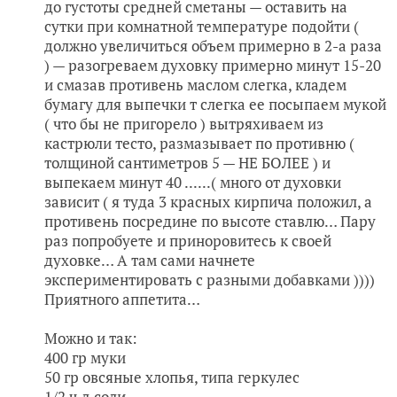
до густоты средней сметаны — оставить на
сутки при комнатной температуре подойти (
должно увеличиться объем примерно в 2-а раза
) — разогреваем духовку примерно минут 15-20
и смазав противень маслом слегка, кладем
бумагу для выпечки т слегка ее посыпаем мукой
( что бы не пригорело ) вытряхиваем из
кастрюли тесто, размазывает по противню (
толщиной сантиметров 5 — НЕ БОЛЕЕ ) и
выпекаем минут 40 ......( много от духовки
зависит ( я туда 3 красных кирпича положил, а
противень посредине по высоте ставлю… Пару
раз попробуете и приноровитесь к своей
духовке… А там сами начнете
экспериментировать с разными добавками ))))
Приятного аппетита…
Можно и так:
400 гр муки
50 гр овсяные хлопья, типа геркулес
1/2 ч.л.соли