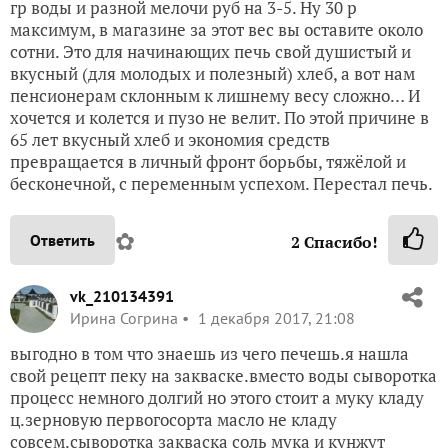
гр воды и разной мелочи руб на 3-5. Ну 30 р
максимум, в магазине за этот вес вы оставите около
сотни. Это для начинающих печь свой душистый и
вкусный (для молодых и полезный) хлеб, а вот нам
пенсионерам склонным к лишнему весу сложно… И
хочется и колется и пузо не велит. По этой причине в
65 лет вкусный хлеб и экономия средств
превращается в личный фронт борьбы, тяжёлой и
бесконечной, с переменным успехом. Перестал печь.
✿
Ответить
2
Спасибо!
vk_210134391
Ирина Согрина
1 декабря 2017, 21:08
выгодно в том что знаешь из чего печешь.я нашла
свой рецепт пеку на закваске.вместо воды сыворотка
процесс немного долгий но этого стоит а муку кладу
ц.зерновую первогосорта масло не кладу
совсем.сыворотка закваска соль мука и кунжут