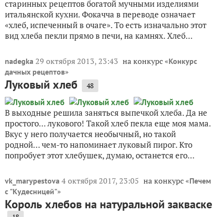
старинных рецептов богатой мучными изделиями
итальянской кухни. Фокачча в переводе означает
«хлеб, испеченный в очаге». То есть изначально этот
вид хлеба пекли прямо в печи, на камнях. Хлеб...
29 октября 2013, 23:43
на конкурс «
nadegka
Конкурс
»
дачных рецептов
Луковый хлеб
48
В выходные решила заняться выпечкой хлеба. Да не
простого... лукового! Такой хлеб пекла еще моя мама.
Вкус у него получается необычный, но такой
родной… чем-то напоминает луковый пирог. Кто
попробует этот хлебушек, думаю, останется его...
4 октября 2017, 23:05
на конкурс «
vk_marypestova
Печем
»
с "Кудесницей"
Король хлебов на натуральной закваске
18