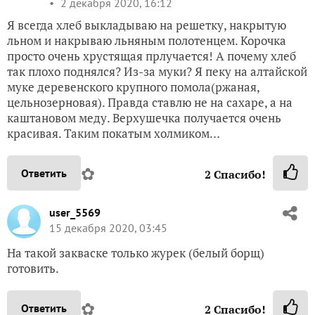
2 декабря 2020, 16:12
Я всегда хлеб выкладываю на решетку, накрытую
льном и накрываю льняным полотенцем. Корочка
просто очень хрустящая прлучается! А почему хлеб
так плохо поднялся? Из-за муки? Я пеку на алтайской
муке деревенского крупного помола(ржаная,
цельнозерновая). Правда ставлю не на сахаре, а на
каштановом меду. Верхушечка получается очень
красивая. Таким покатым холмиком…
✿
Ответить
2
Спасибо!
user_5569
15 декабря 2020, 03:45
На такой закваске только журек (белый борщ)
готовить.
✿
Ответить
2
Спасибо!