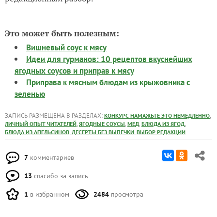
Это может быть полезным:
Вишневый соус к мясу
Идеи для гурманов: 10 рецептов вкуснейших
ягодных соусов и приправ к мясу
Приправа к мясным блюдам из крыжовника с
зеленью
ЗАПИСЬ РАЗМЕЩЕНА В РАЗДЕЛАХ:
,
КОНКУРС НАМАЖЬТЕ ЭТО НЕМЕДЛЕННО
,
,
,
,
ЛИЧНЫЙ ОПЫТ ЧИТАТЕЛЕЙ
ЯГОДНЫЕ СОУСЫ
МЕД
БЛЮДА ИЗ ЯГОД
,
,
БЛЮДА ИЗ АПЕЛЬСИНОВ
ДЕСЕРТЫ БЕЗ ВЫПЕЧКИ
ВЫБОР РЕДАКЦИИ
7
комментариев
13
спасибо за запись
1
в избранном
2484
просмотра