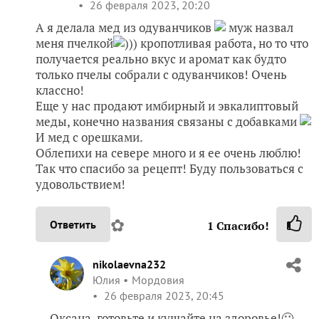
26 февраля 2023, 20:20
А я делала мед из одуванчиков
муж назвал
меня пчелкой
))) кропотливая работа, но то что
получается реально вкус и аромат как будто
только пчелы собрали с одуванчиков! Очень
классно!
Еще у нас продают имбирный и эвкалиптовый
меды, конечно названия связаны с добавками
И мед с орешками.
Облепихи на севере много и я ее очень люблю!
Так что спасибо за рецепт! Буду пользоваться с
удовольствием!
✿
Ответить
1
Спасибо!
nikolaevna232
Юлия
Мордовия
26 февраля 2023, 20:45
Оксана, готовьте и кушайте на здоровье!🙂