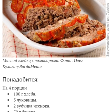
Мясной хлебец с помидорами. Фото: Олег
Кулагин/BurdaMedia
Понадобится:
На 4 порции
100 г хлеба,
3 луковицы,
2 зубчика чеснока,
50 г бекона,