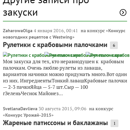
закуски
4 января 2016, 00:41
на конкурс «
ZaharowaOlga
Конкурс
»
новогодних рецептов с Westwing
Рулетики с крабовыми палочками
6
Моя закуска для тех, кто неравнодушен к крабовым
палочкам. Очень люблю рулеты из лаваша,
вариантов начинки можно придумать много.Вот один
из них. ИнгредиентыТонкий лавашКрабовые палочки
— 2-3 пачкиЯйца — 5-7 шт.Сыр — 100
гЗеленьЧеснок Майонез...
30 августа 2015, 09:06
на конкурс
SvetlanaDavlieva
«
»
Конкурс Урожай-2015
Жареные патиссоны и баклажаны
1