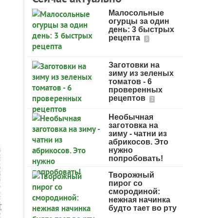
Малосольные
огурцы за один
день: 3 быстрых
рецепта
5
Заготовки на
зиму из зеленых
томатов - 6
проверенных
рецептов
2
Необычная
заготовка на
зиму - чатни из
абрикосов. Это
нужно
попробовать!
Творожный
пирог со
смородиной:
нежная начинка
будто тает во рту