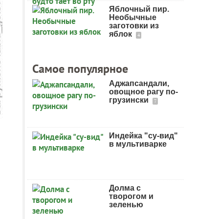
Яблочный пир.
Необычные
заготовки из
яблок
4
Самое популярное
Аджапсандали,
овощное рагу по-
грузински
7
Индейка "су-вид"
в мультиварке
Долма с
творогом и
зеленью