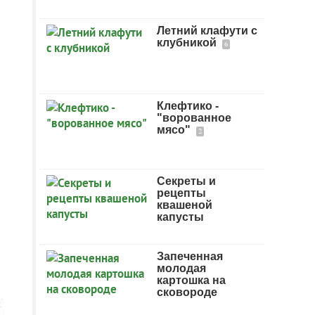
Летний клафути с
клубникой
6
Клефтико -
"ворованное
мясо"
2
Секреты и
рецепты
квашеной
капусты
Запеченная
молодая
картошка на
сковороде