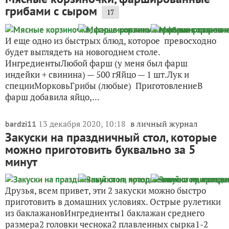
грибами с сыром
17
И еще одно из быстрых блюд, которое превосходно
будет выглядеть на новогоднем столе.
ИнгредиентыЛюбой фарш (у меня был фарш
индейки + свинина) — 500 гЯйцо — 1 шт.Лук и
специиМорковьГрибы (любые) ПриготовлениеВ
фарш добавила яйцо,...
13 декабря 2020, 10:18
в личный журнал
bardzi11
Закуски на праздничный стол, которые
можно приготовить буквально за 5
минут
Друзья, всем привет, эти 2 закуски можно быстро
приготовить в домашних условиях. Острые рулетики
из баклажановИнгредиенты1 баклажан среднего
размера2 головки чеснока2 плавленных сырка1-2