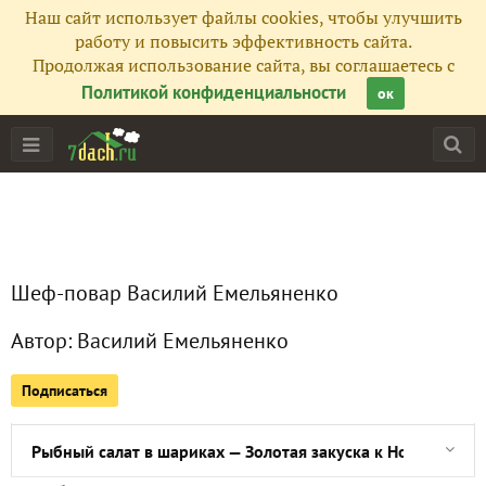
Наш сайт использует файлы cookies, чтобы улучшить
Все публикации
42
работу и повысить эффективность сайта.
Продолжая использование сайта, вы соглашаетесь с
Сейчас обсуждают
Политикой конфиденциальности
ок
Гороховая каша со вкусом. Постный рецепт
Самый быстрый холодец
Шеф-повар Василий Емельяненко
Тушенка из голяшки. Как приготовить много мяса для бо
Автор:
Василий Емельяненко
Фантастические оладушки с медовым маслом: вкусные и
Подписаться
Рулет из седла барашка. Ищем и находим лучшее горячее
Рыбный салат в шариках — Золотая закуска к Новому году