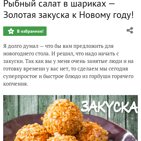
Рыбный салат в шариках —
Луковый пирог из минтая. Суперпросто, мегавкусно!
Золотая закуска к Новому году!
Божественная скумбрия. От этого рецепта вы сойдете с ум
В избранное!
Пельмени из нежного теста
Я долго думал — что бы вам предложить для
Курица на гриле в Бразильском маринаде. Грибной соус н
новогоднего стола. И решил, что надо начать с
закуски. Так как вы у меня очень занятые люди и на
Хрустящие баклажаны
готовку времени у вас нет, то сделаем мы сегодня
суперпростое и быстрое блюдо из горбуши горячего
копчения.