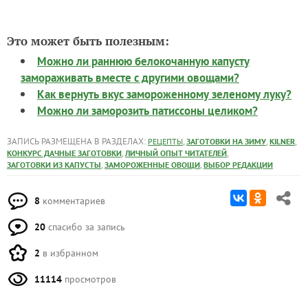
Это может быть полезным:
Можно ли раннюю белокочанную капусту
замораживать вместе с другими овощами?
Как вернуть вкус замороженному зеленому луку?
Можно ли заморозить патиссоны целиком?
ЗАПИСЬ РАЗМЕЩЕНА В РАЗДЕЛАХ:
,
,
,
РЕЦЕПТЫ
ЗАГОТОВКИ НА ЗИМУ
KILNER
,
,
КОНКУРС ДАЧНЫЕ ЗАГОТОВКИ
ЛИЧНЫЙ ОПЫТ ЧИТАТЕЛЕЙ
,
,
ЗАГОТОВКИ ИЗ КАПУСТЫ
ЗАМОРОЖЕННЫЕ ОВОЩИ
ВЫБОР РЕДАКЦИИ
8
комментариев
20
спасибо за запись
2
в избранном
11114
просмотров