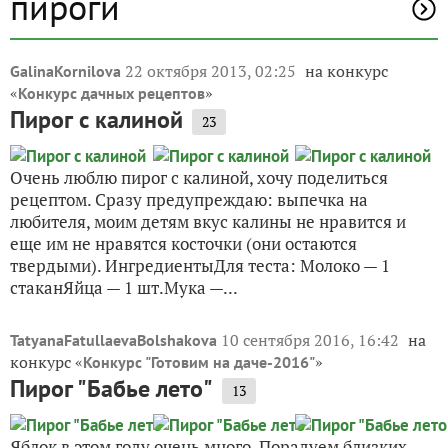
пироги
22 октября 2013, 02:25
на конкурс
GalinaKornilova
«
»
Конкурс дачных рецептов
Пирог с калиной
23
Очень люблю пирог с калиной, хочу поделиться
рецептом. Сразу предупреждаю: выпечка на
любителя, моим детям вкус калины не нравится и
еще им не нравятся косточки (они остаются
твердыми). ИнгредиентыДля теста: Молоко — 1
стаканЯйца — 1 шт.Мука —...
10 сентября 2016, 16:42
на
TatyanaFatullaevaBolshakova
конкурс «
»
Конкурс "Готовим на даче-2016"
Пирог "Бабье лето"
13
Яблок в этом году очень много. Порадуем близких,