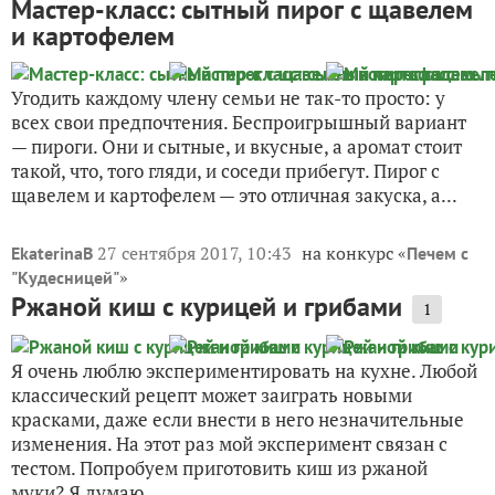
Мастер-класс: сытный пирог с щавелем
и картофелем
Угодить каждому члену семьи не так-то просто: у
всех свои предпочтения. Беспроигрышный вариант
— пироги. Они и сытные, и вкусные, а аромат стоит
такой, что, того гляди, и соседи прибегут. Пирог с
щавелем и картофелем — это отличная закуска, а...
27 сентября 2017, 10:43
на конкурс «
EkaterinaB
Печем с
»
"Кудесницей"
Ржаной киш с курицей и грибами
1
Я очень люблю экспериментировать на кухне. Любой
классический рецепт может заиграть новыми
красками, даже если внести в него незначительные
изменения. На этот раз мой эксперимент связан с
тестом. Попробуем приготовить киш из ржаной
муки? Я думаю,...