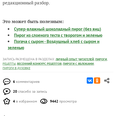
редакционный разбор.
Это может быть полезным:
Супер-влажный шоколадный пирог (без яиц)
Пирог из слоеного теста с творогом и зеленью
Погача с сыром - Воздушный хлеб с сыром и
зеленью
ЗАПИСЬ РАЗМЕЩЕНА В РАЗДЕЛАХ:
,
,
ЛИЧНЫЙ ОПЫТ ЧИТАТЕЛЕЙ
ПИРОГИ
,
,
,
РЕЦЕПТЫ
ВЕСЕННИЙ КОНКУРС РЕЦЕПТОВ
ПИРОГИ С ЯБЛОКАМИ
ПИРОГИ В ДУХОВКЕ
6
комментариев
20
спасибо за запись
4
в избранном
9442
просмотра