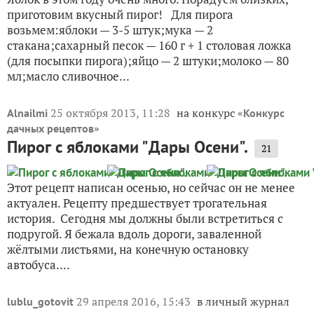
приготовим вкусный пирог! Для пирога
возьмем:яблоки — 3-5 штук;мука — 2
стакана;сахарный песок — 160 г + 1 столовая ложка
(для посыпки пирога);яйцо — 2 штуки;молоко — 80
мл;масло сливочное...
25 октября 2013, 11:28
на конкурс «
Alnailmi
Конкурс
»
дачных рецептов
Пирог с яблоками "Дары Осени".
21
Этот рецепт написан осенью, но сейчас он не менее
актуален. Рецепту предшествует трогательная
история. Сегодня мы должны были встретиться с
подругой. Я бежала вдоль дороги, заваленной
жёлтыми листьями, на конечную остановку
автобуса....
29 апреля 2016, 15:43
в личный журнал
lublu_gotovit