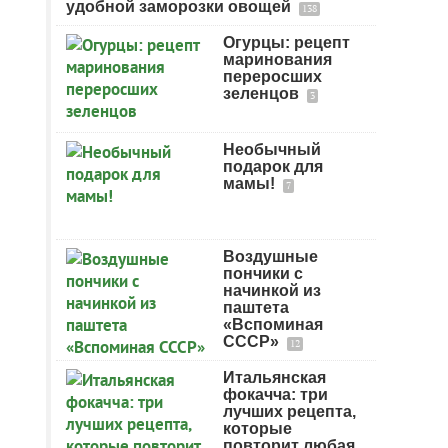
удобной заморозки овощей
138
Огурцы: рецепт
маринования
переросших
зеленцов
3
Необычный
подарок для
мамы!
7
Воздушные
пончики с
начинкой из
паштета
«Вспоминая
СССР»
12
Итальянская
фокачча: три
лучших рецепта,
которые
повторит любая