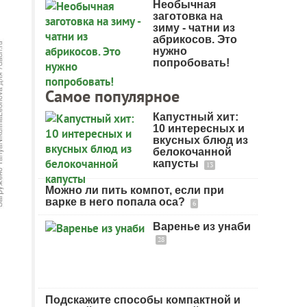
Необычная
заготовка на
зиму - чатни из
абрикосов. Это
нужно
попробовать!
Самое популярное
Капустный хит:
10 интересных и
вкусных блюд из
белокочанной
капусты
13
Можно ли пить компот, если при
варке в него попала оса?
6
Варенье из унаби
28
Подскажите способы компактной и