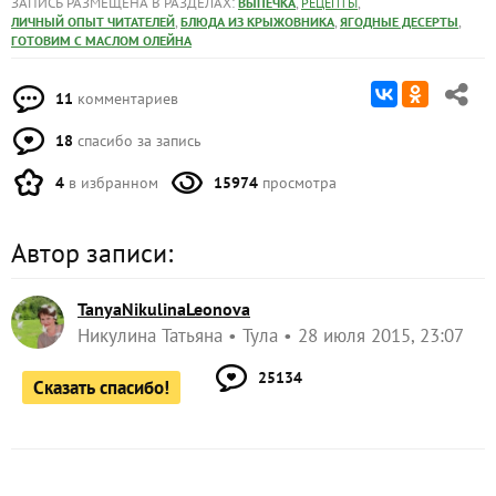
ЗАПИСЬ РАЗМЕЩЕНА В РАЗДЕЛАХ:
,
,
ВЫПЕЧКА
РЕЦЕПТЫ
,
,
,
ЛИЧНЫЙ ОПЫТ ЧИТАТЕЛЕЙ
БЛЮДА ИЗ КРЫЖОВНИКА
ЯГОДНЫЕ ДЕСЕРТЫ
ГОТОВИМ С МАСЛОМ ОЛЕЙНА
11
комментариев
18
спасибо за запись
4
в избранном
15974
просмотра
Автор записи:
TanyaNikulinaLeonova
Никулина Татьяна
Тула
28 июля 2015, 23:07
25134
Сказать спасибо!