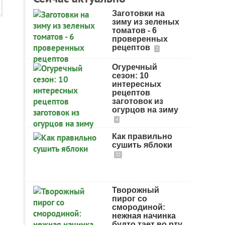
Заготовки на
зиму из зеленых
томатов - 6
проверенных
рецептов
2
Огуречный
сезон: 10
интересных
рецептов
заготовок из
огурцов на зиму
4
Как правильно
сушить яблоки
32
Творожный
пирог со
смородиной:
нежная начинка
будто тает во рту