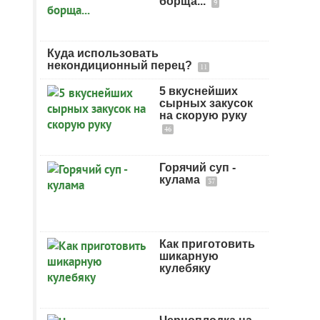
борща...
9
Куда использовать
некондиционный перец?
11
5 вкуснейших
сырных закусок
на скорую руку
46
Горячий суп -
кулама
37
Как приготовить
шикарную
кулебяку