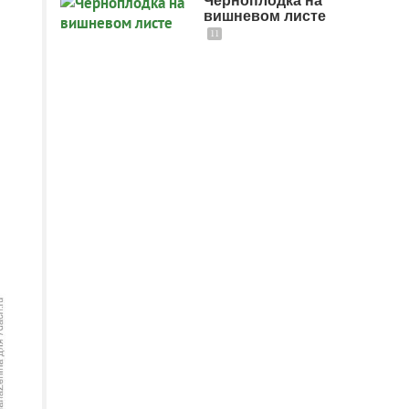
Черноплодка на
вишневом листе
11