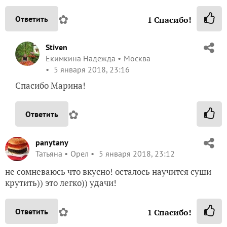
panytany
Татьяна
Орел
5 января 2018, 23:12
не сомневаюсь что вкусно! осталось научится суши
крутить)) это легко)) удачи!
✿
Ответить
1
Спасибо!
Stiven
Екимкина Надежда
Москва
5 января 2018, 23:17
Тань, а ты крутила? Хорошо получается, я ни разу
не пробовала, мне кажется сложно!
✿
Ответить
panytany