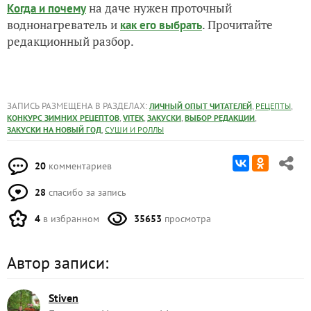
28
спасибо за запись
4
в избранном
35653
просмотра
Автор записи:
Stiven
Екимкина Надежда
Москва
2 января 2018, 13:55
15725
Сказать спасибо!
Добавили запись в избранное
и еще
Ирина Топчий
3 человека