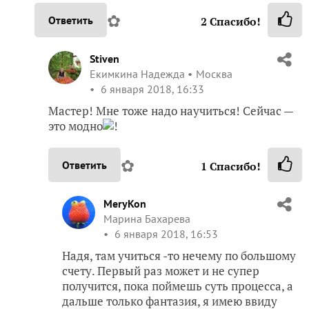
MeryKon
Марина Бахарева
6 января 2018, 16:53
Надя, там учиться -то нечему по большому
счету. Первый раз может и не супер
получится, пока поймешь суть процесса, а
дальше только фантазия, я имею ввиду
начинки.У тебя точно хорошо получится! Я
часто делаю разные, вот это любимые:
суши-гранат «Дзакуро-дзуси».