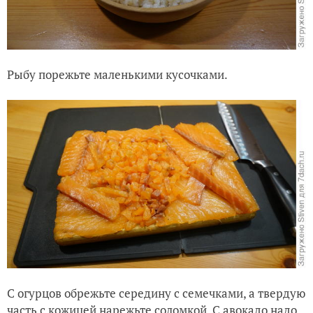
Рыбу порежьте маленькими кусочками.
С огурцов обрежьте середину с семечками, а твердую
часть с кожицей нарежьте соломкой. С авокадо надо