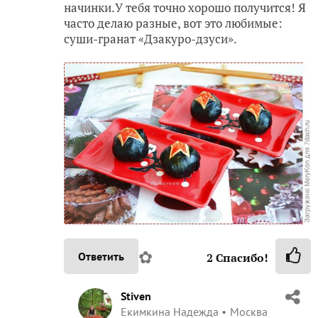
✿
Ответить
2
Спасибо!
Stiven
Екимкина Надежда
Москва
6 января 2018, 17:22
К-р-а-с-и-в-о! Мастер!+
Меня таким гранатом угощали! Супер
вкусно!
✿
Ответить
1
Спасибо!
MeryKon
Марина Бахарева
6 января 2018, 17:32