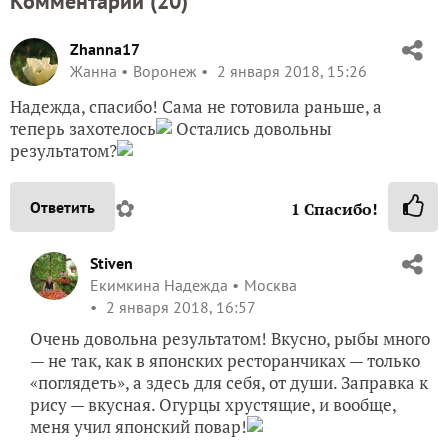
Stiven
Екимкина Надежда
Москва
2 января 2018, 16:57
Очень довольна результатом! Вкусно, рыбы много
— не так, как в японских ресторанчиках — только
«поглядеть», а здесь для себя, от души. Заправка к
рису — вкусная. Огурцы хрустящие, и вообще,
меня учил японский повар!
✿
Ответить
Virina
Ирина
Челябинск
2 января 2018, 15:57
Какая вкуснота! М-м-м-м… Наденька, плюс!
✿
Ответить
1
Спасибо!