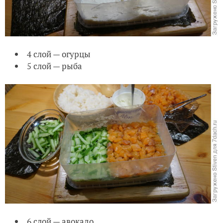
4 слой — огурцы
5 слой — рыба
6 слой — авокадо