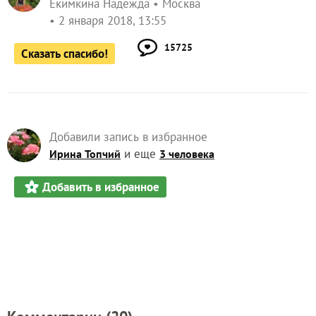
Добавить в избранное
Комментарии (
20
)
Zhanna17
Жанна
Воронеж
2 января 2018, 15:26
Надежда, спасибо! Сама не готовила раньше, а
теперь захотелось
Остались довольны
результатом?
✿
Ответить
1
Спасибо!