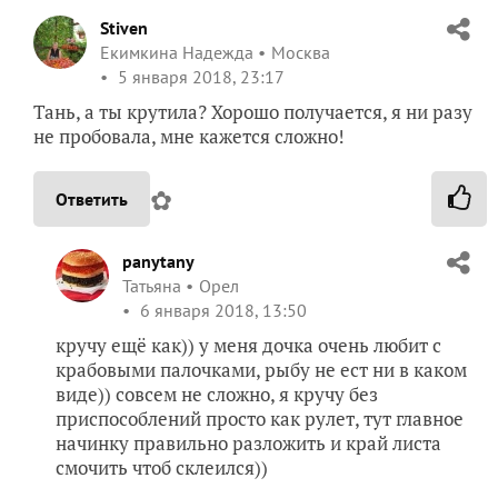
Татьяна
Орел
6 января 2018, 13:50
кручу ещё как)) у меня дочка очень любит с
крабовыми палочками, рыбу не ест ни в каком
виде)) совсем не сложно, я кручу без
приспособлений просто как рулет, тут главное
начинку правильно разложить и край листа
смочить чтоб склеился))
✿
Ответить
2
Спасибо!
Stiven
Екимкина Надежда
Москва
6 января 2018, 16:33
Мастер! Мне тоже надо научиться! Сейчас —
это модно
!
✿
Ответить
1
Спасибо!