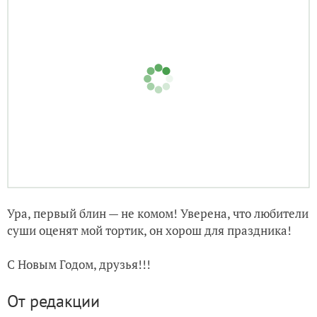
Ура, первый блин — не комом! Уверена, что любители
суши оценят мой тортик, он хорош для праздника!
С Новым Годом, друзья!!!
От редакции
на даче нужен проточный
Когда и почему
воднонагреватель и
. Прочитайте
как его выбрать
редакционный разбор.
ЗАПИСЬ РАЗМЕЩЕНА В РАЗДЕЛАХ:
,
,
ЛИЧНЫЙ ОПЫТ ЧИТАТЕЛЕЙ
РЕЦЕПТЫ
,
,
,
,
КОНКУРС ЗИМНИХ РЕЦЕПТОВ
VITEK
ЗАКУСКИ
ВЫБОР РЕДАКЦИИ
,
ЗАКУСКИ НА НОВЫЙ ГОД
СУШИ И РОЛЛЫ
20
комментариев