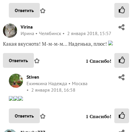
Stiven
Екимкина Надежда
Москва
2 января 2018, 16:58
✿
Ответить
1
Спасибо!
Natasha777
Наташа
Московская обл.
2 января 2018, 16:02
Вот это я понимаю СУШИ!!! Просто нет слов… одни
эмоциии++++++++
✿
Ответить
2
Спасибо!
Stiven
Екимкина Надежда
Москва