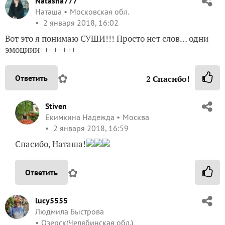
2 января 2018, 16:59
Спасибо, Наташа!
✿
Ответить
lucy5555
Людмила Быстрова
Озерск(Челябинская обл.)
2 января 2018, 17:04
Надя, очень понравилось! А сколько слоёв-то!!!
✿
Ответить
2
Спасибо!
Stiven
Екимкина Надежда
Москва
2 января 2018, 17:09
Людмил, у меня написано 13 слоев. На последнем