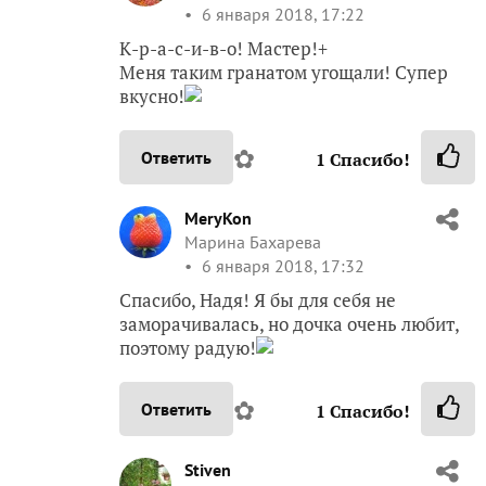
Спасибо, Надя! Я бы для себя не
заморачивалась, но дочка очень любит,
поэтому радую!
✿
Ответить
1
Спасибо!
Stiven
Екимкина Надежда
Москва
6 января 2018, 17:51
Для дочек — мы можем сделать все —
даже невозможное!
Марина, ручки золотые, — и дочка и
любые гости — будут в восторге!
✿
Ответить
panytany