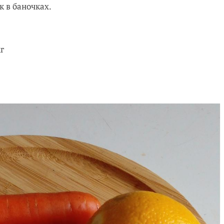
к в баночках.
г