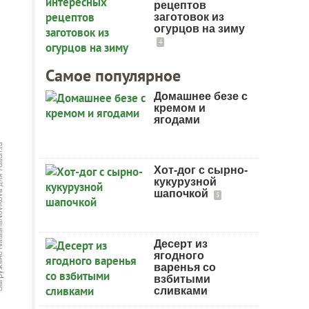
рецептов
заготовок из
огурцов на зиму
4
Самое популярное
Домашнее безе с
кремом и
ягодами
Хот-дог с сырно-
кукурузной
шапочкой
5
Десерт из
ягодного
варенья со
взбитыми
сливками