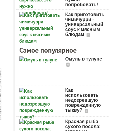
попробовать!
Как приготовить
чимичурри -
универсальный
соус к мясным
блюдам
7
Самое популярное
Омуль в тулупе
6
Как
использовать
недозревшую
поврежденную
тыкву?
9
Красная рыба
сухого посола: