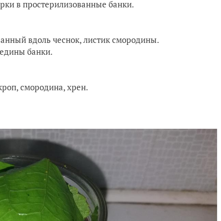
рки в простерилизованные банки.
езанный вдоль чеснок, листик смородины.
редины банки.
кроп, смородина, хрен.