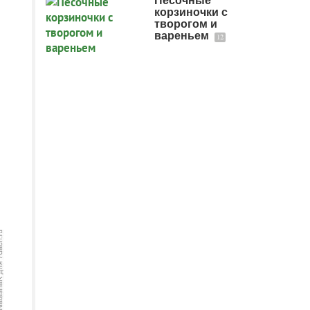
Песочные
корзиночки с
творогом и
вареньем
12