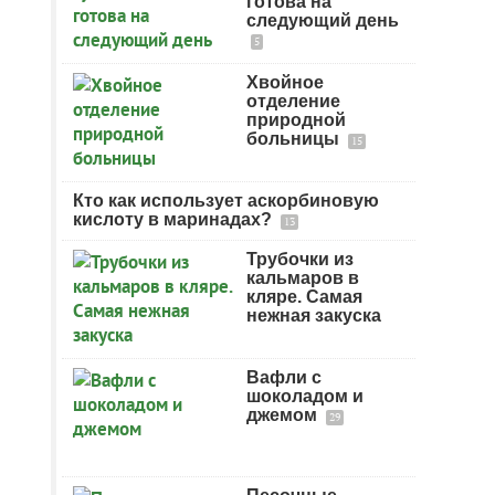
готова на
следующий день
5
Хвойное
отделение
природной
больницы
15
Кто как использует аскорбиновую
кислоту в маринадах?
13
Трубочки из
кальмаров в
кляре. Самая
нежная закуска
Вафли с
шоколадом и
джемом
29