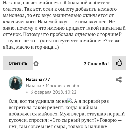
Наташа, насчет майонеза. Я большой любитель
омлетов. Так вот, если к омлету добавить немного
майонеза, то его вкус значительно отличается от
классического. Нам мой вкус — с ним вкуснее. Не
знаю, почему и что именно придает такой пикантный
оттенок. Потому что пробовала отдельно с горчицей
— ну вот не то… (хотя по сути что в майонезе? те же
яйца, масло и горчица...)
✿
Ответить
2
Спасибо!
Natasha777
Наташа
Московская обл.
6 февраля 2018, 10:22
Оля, вот ты удивила меня
. А я первый раз
встретила такой рецепт, когда к яйцам
добавляется майонез. Муж вчера, откушав первый
кусочек, спросил: «Это сырный рулет?» Говорю —
нет, там совсем нет сыра, только в начинке