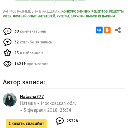
ЗАПИСЬ РАЗМЕЩЕНА В РАЗДЕЛАХ:
,
,
КОНКУРС ЗИМНИХ РЕЦЕПТОВ
РЕЦЕПТЫ
,
,
,
,
VITEK
ЛИЧНЫЙ ОПЫТ ЧИТАТЕЛЕЙ
РУЛЕТЫ
ЗАКУСКИ
ВЫБОР РЕДАКЦИИ
30
комментариев
32
спасибо за запись
25
в избранном
16219
просмотров
Автор записи:
Natasha777
Наташа
Московская обл.
5 февраля 2018, 23:34
25328
Сказать спасибо!