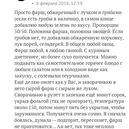
6 февраля 2018, 12:59
Просто фарш, обжаренный с лучком и грибами
(если есть грибы в наличии), в самом конце
добавляю любую зелень по вкусу. Пропорции
50/50. Половина фарша, половина овощей. Если
грибов нет, то добавляю обжаренную морковку,
лук порей, сельдерей. В общем любой овощ.
Фарш любой, я люблю свиной. С куриным
диетичнее, но более сухо получается. Можно
подавать как самостоятельное горячее блюдо с
любым салатом или в холодном виде как
закуску, с солеными огурчиками.
Ещё делаю омлет как у Вас, и заворачиваю в
него сырой фарш с сырым же луком.
Сворачиваю в рулет и запекаю ещё минут сорок,
укрыв фольгой (так не пригорает), температура
около 150, потом минут пять без укрытия, чтобы
зарумянился. Получается очень сочно. Я сначала
боялась, думала — подгорит, пересохнет, фарш
не приготовится… Ан нет, так тоже неплохо