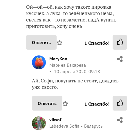
Ой—ой—ой, как хочу такого пирожка
кусочек, а лука-то зелёненького нема,
съелся как—то незаметно, надА купить
приготовить, хочу очень
✿
Ответить
1
Спасибо!
MeryKon
Марина Бахарева
10 апреля 2020, 09:18
Ай, Софи, покупать не стоит, дождись
уже своего.
✿
Ответить
1
Спасибо!
viksof
Lebedeva Sofia
Беларусь