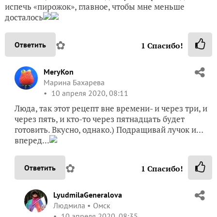
испечь «пирожок», главное, чтобы мне меньше
досталось
✿
Ответить
1
Спасибо!
MeryKon
Марина Бахарева
10 апреля 2020, 08:11
Люда, так этот рецепт вне времени- и через три, и
через пять, и кто-то через пятнадцать будет
готовить. Вкусно, однако.) Подращивай лучок и…
вперед...
✿
Ответить
1
Спасибо!
LyudmilaGeneralova
Людмила
Омск
10 апреля 2020, 08:35