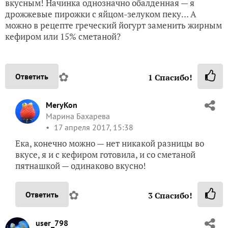
вкусным! Начинка однозначно обалденная — я
дрожжевые пирожки с яйцом-зелуком пеку… А
можно в рецепте греческий йогурт заменить жирным
кефиром или 15% сметаной?
✿
Ответить
1
Спасибо!
MeryKon
Марина Бахарева
17 апреля 2017, 15:38
Ека, конечно можно — нет никакой разницы во
вкусе, я и с кефиром готовила, и со сметаной
пятнашкой — одинаково вкусно!
✿
Ответить
3
Спасибо!
user_798