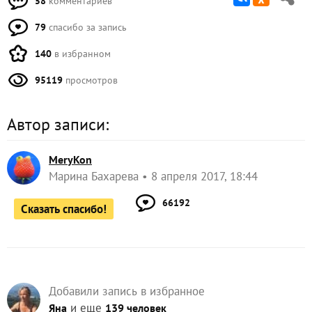
58
комментариев
79
спасибо за запись
140
в избранном
95119
просмотров
Автор записи:
MeryKon
Марина Бахарева
8 апреля 2017, 18:44
66192
Сказать спасибо!
Добавили запись в избранное
и еще
Яна
139 человек