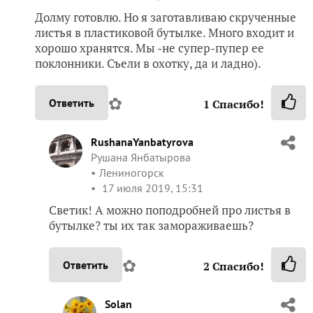
Долму готовлю. Но я заготавливаю скрученные
листья в пластиковой бутылке. Много входит и
хорошо хранятся. Мы -не супер-пупер ее
поклонники. Съели в охотку, да и ладно).
✿
Ответить
1
Спасибо!
RushanaYanbatyrova
Рушана Янбатырова
Лениногорск
17 июля 2019, 15:31
Светик! А можно поподробней про листья в
бутылке? ты их так замораживаешь?
✿
Ответить
2
Спасибо!
Solan