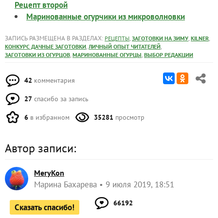
Рецепт второй
Маринованные огурчики из микроволновки
ЗАПИСЬ РАЗМЕЩЕНА В РАЗДЕЛАХ:
,
,
,
РЕЦЕПТЫ
ЗАГОТОВКИ НА ЗИМУ
KILNER
,
,
КОНКУРС ДАЧНЫЕ ЗАГОТОВКИ
ЛИЧНЫЙ ОПЫТ ЧИТАТЕЛЕЙ
,
,
ЗАГОТОВКИ ИЗ ОГУРЦОВ
МАРИНОВАННЫЕ ОГУРЦЫ
ВЫБОР РЕДАКЦИИ
42
комментария
27
спасибо за запись
6
в избранном
35281
просмотр
Автор записи:
MeryKon
Марина Бахарева
9 июля 2019, 18:51
66192
Сказать спасибо!