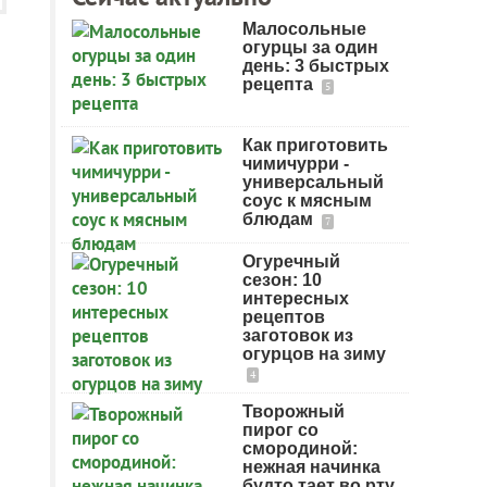
Малосольные
огурцы за один
день: 3 быстрых
рецепта
5
Как приготовить
чимичурри -
универсальный
соус к мясным
блюдам
7
Огуречный
сезон: 10
интересных
рецептов
заготовок из
огурцов на зиму
4
Творожный
пирог со
смородиной:
нежная начинка
будто тает во рту