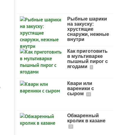
Рыбные шарики
на закуску:
хрустящие
снаружи, нежные
внутри
Как приготовить
в мультиварке
пышный пирог с
ягодами
2
Квари или
ю
вареники с
сыром
11
Обжаренный
кролик в казане
25