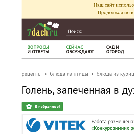
Наш сайт использ
Продолжая испо
ВОПРОСЫ
СЕЙЧАС
САД И
И ОТВЕТЫ
ОБСУЖДАЮТ
ОГОРОД
рецепты
блюда из птицы
блюда из кури
Голень, запеченная в д
В избранное!
Работа размещена
«Конкурс зимних 