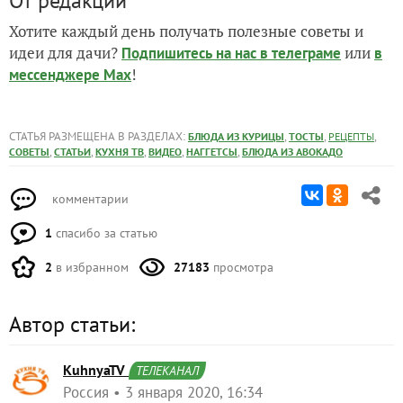
От редакции
Хотите каждый день получать полезные советы и
идеи для дачи?
или
Подпишитесь на нас
в телеграме
в
!
мессенджере Max
СТАТЬЯ РАЗМЕЩЕНА В РАЗДЕЛАХ:
,
,
,
БЛЮДА ИЗ КУРИЦЫ
ТОСТЫ
РЕЦЕПТЫ
,
,
,
,
,
СОВЕТЫ
СТАТЬИ
КУХНЯ ТВ
ВИДЕО
НАГГЕТСЫ
БЛЮДА ИЗ АВОКАДО
комментарии
1
спасибо за статью
2
в избранном
27183
просмотра
Автор статьи:
KuhnyaTV
ТЕЛЕКАНАЛ
Россия
3 января 2020, 16:34