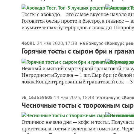
Тосты с авокадо — это самое вкусное начало дн
Готовится очень просто и быстро, а главное — в
изумительных бутербродов с авокадо. Попробуй
460RU
24 мая 2020, 17:38
на конкурс «
Конкурс рец
Горячие тосты с сыром бри и грана
Нежный и мягкий сыр с яркой гранатовой глаз
ИнгредиентыБулочка — 1 шт.Сыр бри (с белой п
ложкаКонцентрированный гранатовый сок — 3 
vk_163539608
14 мая 2025, 18:48
на конкурс «
Конк
Чесночные тосты с творожным сы
Отличное начало дня — кофе и тосты. Получае
приготовила тосты с вялеными томатами. Чере