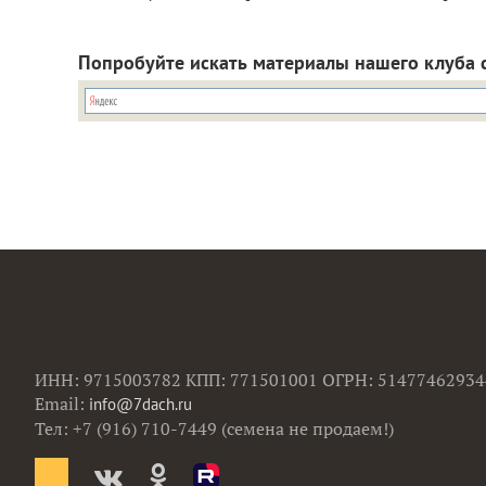
Попробуйте искать материалы нашего клуба 
ИНН: 9715003782 КПП: 771501001 ОГРН: 51477462934
Email:
info@7dach.ru
Тел: +7 (916) 710-7449 (семена не продаем!)