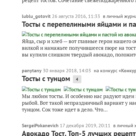
рецепт тостов. Сочетание свежеподжаренного х
lublu_gotovit
26 августа 2016, 11:33
в личный журн
Тосты с перепелиными яйцами и па
Яйца, сыр и хлеб — вот главные герои нашего о
вилкой и намажьте получившееся пюре на тосты.
вы купили слишком твердый авокадо, положите 
panytany
30 января 2018, 14:03
на конкурс «
Конкур
Тосты с тунцом
4
Мы любим тосты. И особенно нас радуют идеи 
рыбой. Вот такой непраздничный вариант у нас
тунцом. Сок тоже идет в дело. Что...
SergeiPokanevich
17 декабря 2019, 20:11
в личный 
Авокадо Тост. Топ-5 лучших рецепт