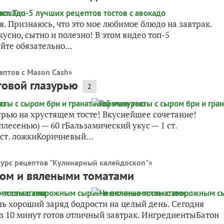
я. Признаюсь, что это мое любимое блюдо на завтрак.
кусно, сытно и полезно! В этом видео топ-5
те обязательно...
ептов с Mason Cash
»
товой глазурью
2
урью на хрустящем тосте! Вкуснейшее сочетание!
лесенью) — 60 гБальзамический укус — 1 ст.
ст. ложкиКоричневый...
урс рецептов "Кулинарный калейдоскоп"
»
ром и вялеными томатами
шь хороший заряд бодрости на целый день. Сегодня
з 10 минут готов отличный завтрак. ИнгредиентыБатон