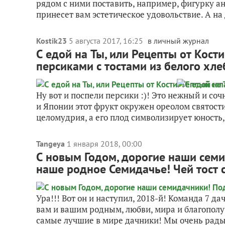
рядом с ними поставить, например, фигурку анг
принесет вам эстетическое удовольствие. А на 
Kostik23
5 августа 2017, 16:25
в личный журнал
С едой на Ты, или Рецепты от Кост
персиками с тостами из белого хл
Ну вот и поспели персики :)! Это нежный и соч
и Японии этот фрукт окружен ореолом святост
целомудрия, а его плод символизирует юность, 
Tangeya
1 января 2018, 00:00
С новым Годом, дорогие наши семи
наше родное Семидачье! Чей тост
Ура!!! Вот он и наступил, 2018-й! Команда 7 д
вам и вашим родным, любви, мира и благополу
самые лучшие в мире дачники! Мы очень рады,