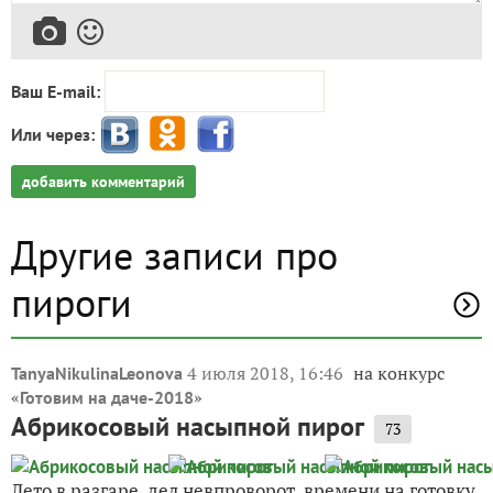
Ваш E-mail:
Или через:
добавить комментарий
Другие записи про
пироги
4 июля 2018, 16:46
на конкурс
TanyaNikulinaLeonova
«
»
Готовим на даче-2018
Абрикосовый насыпной пирог
73
Лето в разгаре, дел невпроворот, времени на готовку