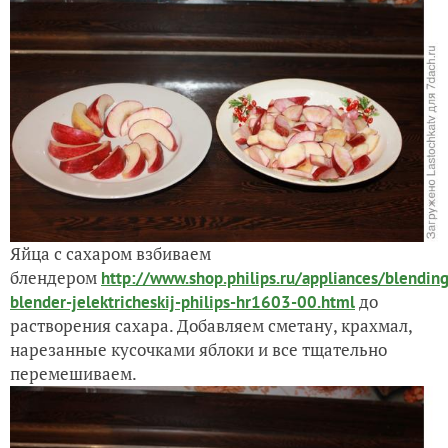
Яйца с сахаром взбиваем
блендером
http://www.shop.philips.ru/appliances/blendin
до
blender-jelektricheskij-philips-hr1603-00.html
растворения сахара. Добавляем сметану, крахмал,
нарезанные кусочками яблоки и все тщательно
перемешиваем.