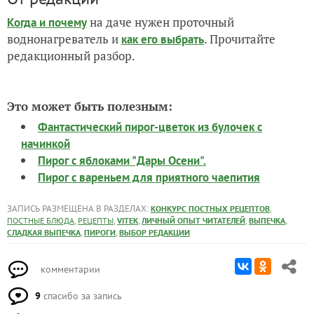
на даче нужен проточный
Когда и почему
воднонагреватель и
. Прочитайте
как его выбрать
редакционный разбор.
Это может быть полезным:
Фантастический пирог-цветок из булочек с
начинкой
Пирог с яблоками "Дары Осени".
Пирог с вареньем для приятного чаепития
ЗАПИСЬ РАЗМЕЩЕНА В РАЗДЕЛАХ:
,
КОНКУРС ПОСТНЫХ РЕЦЕПТОВ
,
,
,
,
,
ПОСТНЫЕ БЛЮДА
РЕЦЕПТЫ
VITEK
ЛИЧНЫЙ ОПЫТ ЧИТАТЕЛЕЙ
ВЫПЕЧКА
,
,
СЛАДКАЯ ВЫПЕЧКА
ПИРОГИ
ВЫБОР РЕДАКЦИИ
комментарии
9
спасибо за запись