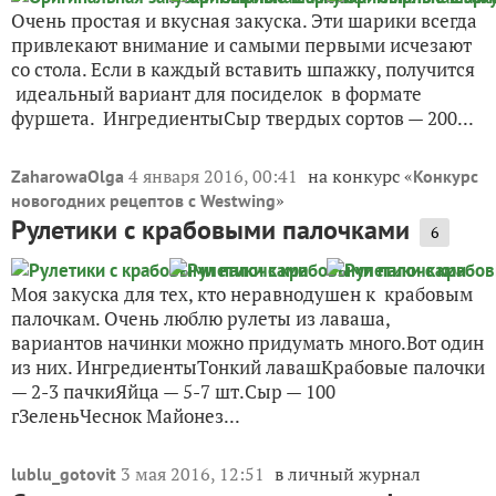
Очень простая и вкусная закуска. Эти шарики всегда
привлекают внимание и самыми первыми исчезают
со стола. Если в каждый вставить шпажку, получится
идеальный вариант для посиделок в формате
фуршета. ИнгредиентыСыр твердых сортов — 200...
4 января 2016, 00:41
на конкурс «
ZaharowaOlga
Конкурс
»
новогодних рецептов с Westwing
Рулетики с крабовыми палочками
6
Моя закуска для тех, кто неравнодушен к крабовым
палочкам. Очень люблю рулеты из лаваша,
вариантов начинки можно придумать много.Вот один
из них. ИнгредиентыТонкий лавашКрабовые палочки
— 2-3 пачкиЯйца — 5-7 шт.Сыр — 100
гЗеленьЧеснок Майонез...
3 мая 2016, 12:51
в личный журнал
lublu_gotovit