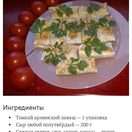
Ингредиенты
Тонкий армянский лаваш — 1 упаковка
Сыр любой полутвёрдый — 200 г
Свежая зелень (лук, укроп, кинза) — пучок