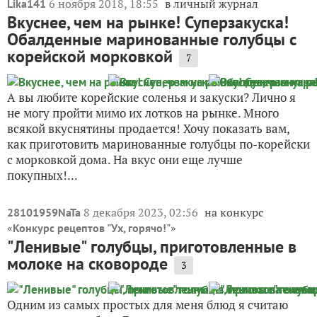
6 ноября 2018, 18:55
в личный журнал
Lika141
Вкуснее, чем на рынке! Суперзакуска!
Обалденные маринованные голубцы с
корейской морковкой
7
А вы любите корейские соленья и закуски? Лично я
не могу пройти мимо их лотков на рынке. Много
всякой вкуснятины продается! Хочу показать вам,
как приготовить маринованные голубцы по-корейски
с морковкой дома. На вкус они еще лучше
покупных!...
8 декабря 2023, 02:56
на конкурс
28101959NaTa
«
»
Конкурс рецептов "Ух, горячо!"
"Ленивые" голубцы, приготовленные в
молоке на сковороде
3
Одним из самых простых для меня блюд я считаю