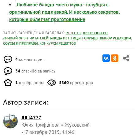
Любимое блюдо моего мужа - голубцы с
оригинальной подливкой. И несколько секретов,
которые облегчат приготовление
ЗАПИСЬ РАЗМЕЩЕНА В РАЗДЕЛАХ:
,
,
РЕЦЕПТЫ
JOSEPH JOSEPH
,
,
,
,
ЛИЧНЫЙ ОПЫТ ЧИТАТЕЛЕЙ
БЛЮДА ИЗ ПТИЦЫ
ГОЛУБЦЫ
ВЫБОР РЕДАКЦИИ
,
СОУСЫ И ПРИПРАВЫ
КОНКУРСЫ РЕЦЕПТОВ
4
комментария
34
спасибо за запись
1
в избранном
5360
просмотров
Автор записи:
JULIA777
Юлия Трифанова
Жуковский
7 октября 2019, 11:46