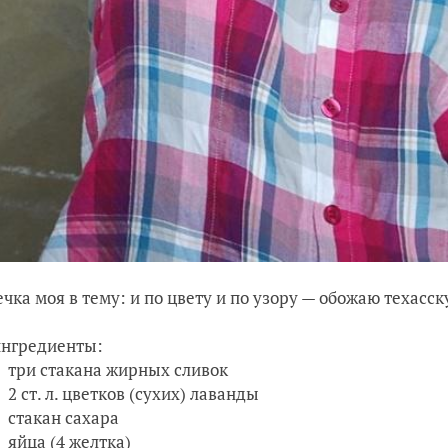
чка моя в тему: и по цвету и по узору — обожаю техасс
ингредиенты:
три стакана жирных сливок
2 ст. л. цветков (сухих) лаванды
стакан сахара
яйца (4 желтка)