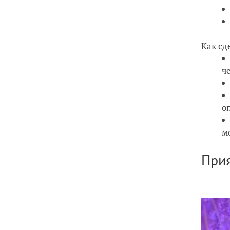
Как сд
ч
о
м
Прия