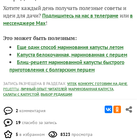
Хотите каждый день получать полезные советы и
идеи для дачи?
или
Подпишитесь на нас
в телеграме
в
!
мессенджере Max
Это может быть полезным:
Еще один способ маринования капусты летом
Капуста белокочанная, маринованная с перцем
Блиц-рецепт маринованной капусты быстрого
приготовления с болгарским перцем
ЗАПИСЬ РАЗМЕЩЕНА В РАЗДЕЛАХ:
,
,
VITEK
КОНКУРС ГОТОВИМ НА ДАЧЕ
,
,
,
РЕЦЕПТЫ
ЛИЧНЫЙ ОПЫТ ЧИТАТЕЛЕЙ
МАРИНОВАННАЯ КАПУСТА
,
САЛАТЫ С КАПУСТОЙ
ВЫБОР РЕДАКЦИИ
2
комментария
19
спасибо за запись
5
в избранном
8323
просмотра