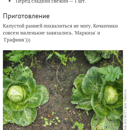
Перец сладкий свежий — 1 шт.
Приготовление
Капустой ранней похвалиться не могу. Кочанчики
совсем маленькие завязались. 'Маркиза' и
'Графиня')))