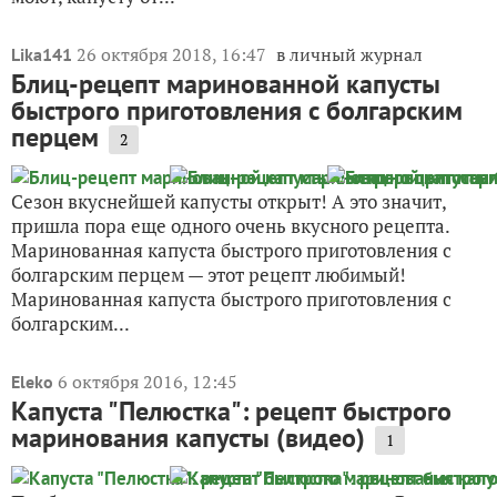
Всякий огородник капусту выращивает, всякий ее
квасит и маринует, да не каждый рецепт
оказывается удачным. Порой старый знакомый,
ранее забракованный (без пробы), вдруг сверкнет
новым словом в описании, и руки сами уже банки
моют, капусту от...
26 октября 2018, 16:47
в личный журнал
Lika141
Блиц-рецепт маринованной капусты
быстрого приготовления с болгарским
перцем
2
Сезон вкуснейшей капусты открыт! А это значит,
пришла пора еще одного очень вкусного рецепта.
Маринованная капуста быстрого приготовления с
болгарским перцем — этот рецепт любимый!
Маринованная капуста быстрого приготовления с
болгарским...