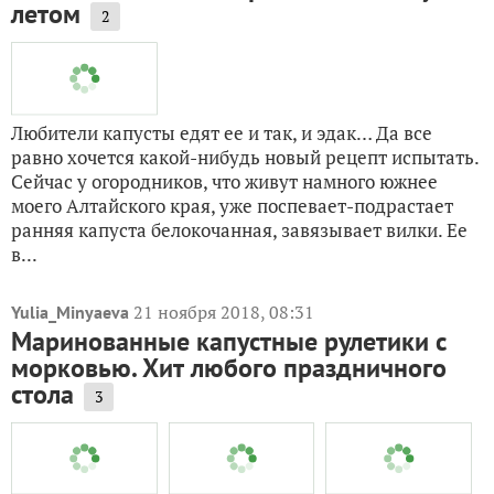
Другие записи про
маринованную капусту
12 июня 2016, 12:57
в личный журнал
VeraTyukaeva
Еще один способ маринования капусты
летом
2
Любители капусты едят ее и так, и эдак… Да все
равно хочется какой-нибудь новый рецепт испытать.
Сейчас у огородников, что живут намного южнее
моего Алтайского края, уже поспевает-подрастает
ранняя капуста белокочанная, завязывает вилки. Ее
в...
21 ноября 2018, 08:31
Yulia_Minyaeva