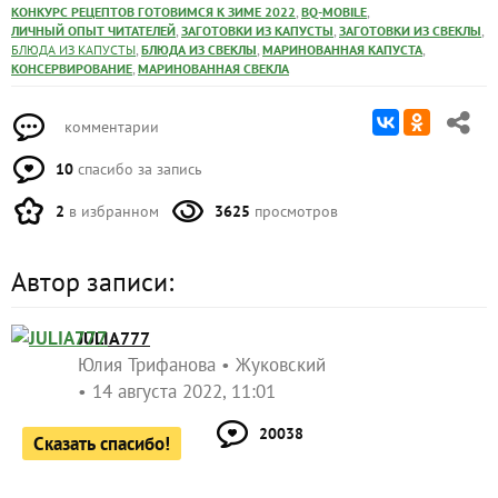
Хотите каждый день получать полезные советы и
идеи для дачи?
или
Подпишитесь на нас
в телеграме
в
!
мессенджере Max
Это может быть полезным:
Капуста на зиму
Еще один способ маринования капусты летом
Как быстро и легко замариновать на зиму капусту
ЗАПИСЬ РАЗМЕЩЕНА В РАЗДЕЛАХ:
,
,
КОНКУРС РЕЦЕПТОВ ГОТОВИМСЯ К ЗИМЕ 2022
BQ-MOBILE
,
,
,
ЛИЧНЫЙ ОПЫТ ЧИТАТЕЛЕЙ
ЗАГОТОВКИ ИЗ КАПУСТЫ
ЗАГОТОВКИ ИЗ СВЕКЛЫ
,
,
,
БЛЮДА ИЗ КАПУСТЫ
БЛЮДА ИЗ СВЕКЛЫ
МАРИНОВАННАЯ КАПУСТА
,
КОНСЕРВИРОВАНИЕ
МАРИНОВАННАЯ СВЕКЛА
комментарии
10
спасибо за запись
2
в избранном
3625
просмотров