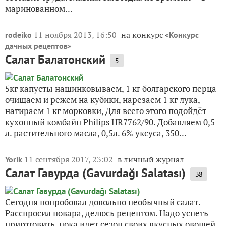
маринованном...
11 ноября 2013, 16:50
на конкурс «
rodeiko
Конкурс
»
дачных рецептов
Салат Балатонский
5
5кг капусты нашинковываем, 1 кг болгарского перца
очищаем и режем на кубики, нарезаем 1 кг лука,
натираем 1 кг морковки, Для всего этого подойдёт
кухонный комбайн Philips HR7762/90. Добавляем 0,5
л. растительного масла, 0,5л. 6% уксуса, 350...
11 сентября 2017, 23:02
в личный журнал
Yorik
Салат Гавурда (Gavurdağı Salatası)
38
Сегодня попробовал довольно необычный салат.
Расспросил повара, делюсь рецептом. Надо успеть
приготовить, пока идет сезон своих вкусных овощей.