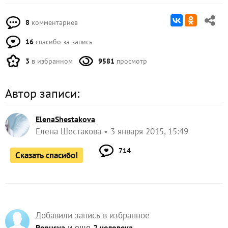
8
комментариев
16
спасибо за запись
3
в избранном
9581
просмотр
Автор записи:
ElenaShestakova
Елена Шестакова
3 января 2015, 15:49
714
Сказать спасибо!
Добавили запись в избранное
и еще
Renusya
2 человека