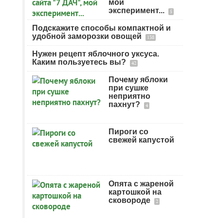
мой
эксперимент...
5
Подскажите способы компактной и
удобной заморозки овощей
138
Нужен рецепт яблочного уксуса.
Каким пользуетесь вы?
42
Почему яблоки
при сушке
неприятно
пахнут?
4
Пироги со
свежей капустой
Опята с жареной
картошкой на
сковороде
2