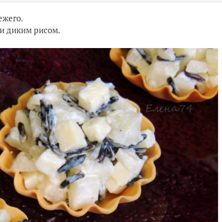
ежего.
 и диким рисом.